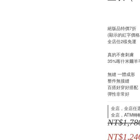
絕版品特價7折
(顯示的紅字價格
全店任2樣免運
真的不會刺膚
35%喀什米爾羊
無縫 一體成形
整件無接縫
百搭好穿好搭配
彈性非常好
全店，全店任
全店，ATM轉
NT$1,78
NT$1,24