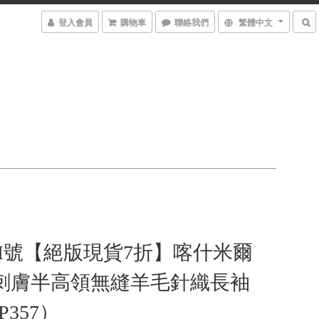
登入會員
購物車
聯絡我們
繁體中文
M號【絕版現貨7折】喀什米爾
不刺膚半高領無縫羊毛針織長袖
357）