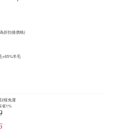
為折扣後價格)
毛+65%羊毛
選2樣免運
帳省1%
0
6