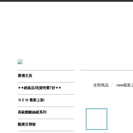
愛禮主頁
全部商品
new最新
✦✦絕版品/現貨特賣7折✦✦
ＮＥＷ 最新上架/
高級醋酸絲緞系列
顯瘦百褶裙