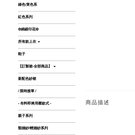
綠色/黃色系
紅色系列
✿錦緞印花✿
所有款上衣
鞋子
【訂製裙-全部商品】
新配色紗裙
/ 限時接單 /
商品描述
- 布料即將用罄款式 -
親子系列
類婚紗/輕婚紗系列