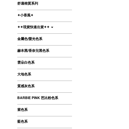
舒適棉質系列
✦小香風✦
✦✦現貨快速出貨✦✦
金屬色/螢光色系
赫本黑/香奈兒黑色系
雲朵白色系
大地色系
質感灰色系
BARBIE PINK 芭比粉色系
紫色系
藍色系