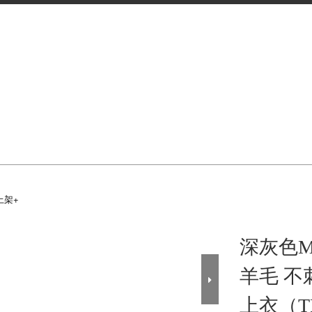
上架+
深灰色
羊毛 
上衣（TP