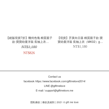
【絕版現貨7折】幾何色塊 棉質親子
【現貨】芥黃向日葵 棉質親子款-寶
款-寶寶幼童洋裝 長袖上衣
寶幼童洋裝 長袖上衣（MK02）gift
（MK03）
me love 愛禮訂製時裝店
NT$1,180
NT$1,180
NT$826
Contact us
facebook https://www.facebook.com/giftmelove2014/
LINE @giftmelove
E-mail / support@giftmelove.me
隱私條款 | 條款及細則 | 2021 © gift me love