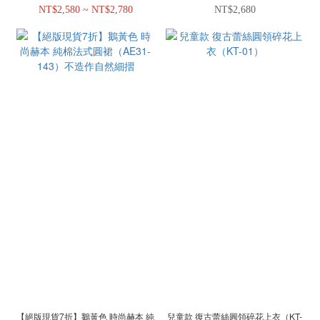
系列 母女裝
（MK07-Y）親子系列 母女裝
NT$2,580 ~ NT$2,780
NT$2,680
【絕版現貨7折】鵝黃色 時尚赫本 純
兒童款 復古蕾絲圓領碎花上衣（KT-