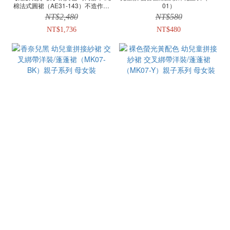
棉法式圓裙（AE31-143）不造作自
01）
然細摺
NT$2,480
NT$580
NT$1,736
NT$480