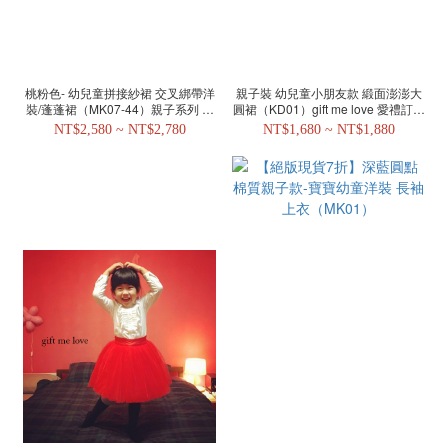
桃粉色- 幼兒童拼接紗裙 交叉綁帶洋
親子裝 幼兒童小朋友款 緞面澎澎大
裝/蓬蓬裙（MK07-44）親子系列 母
圓裙（KD01）gift me love 愛禮訂製
女裝
母女裝/花童系列
NT$2,580 ~ NT$2,780
NT$1,680 ~ NT$1,880