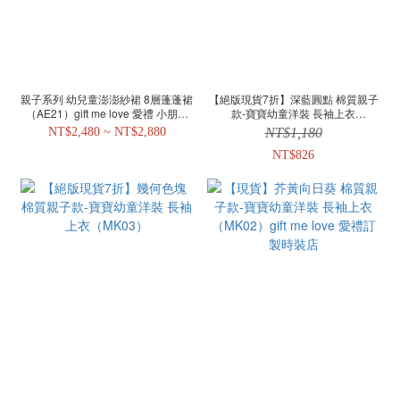
親子系列 幼兒童澎澎紗裙 8層蓬蓬裙
【絕版現貨7折】深藍圓點 棉質親子
（AE21）gift me love 愛禮 小朋友
款-寶寶幼童洋裝 長袖上衣
花童 母女裝
（MK01）
NT$2,480 ~ NT$2,880
NT$1,180
NT$826