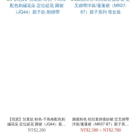
【現貨】兒童款 粉色-千鳥格配色刺
藕紫粉色 幼兒童拼接紗裙 交叉綁帶
繡花朵 定位緹花 圓裙（JQ44）親子
洋裝/蓬蓬裙（MK07-87）親子系列
款-附綁帶
母女裝
NT$2,280
NT$2,580 ~ NT$2,780