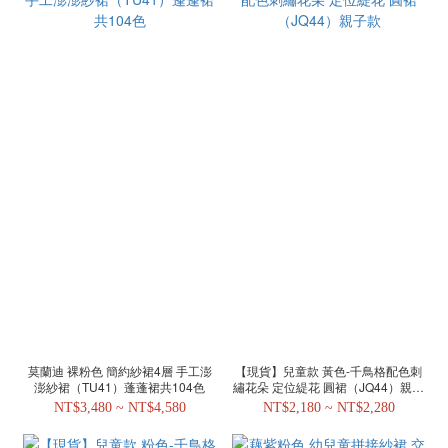
莫蘭迪 裸粉色 簡約紗裙4層 手工澎
【現貨】兒童款 黃色-千鳥格配色刺
澎紗裙（TU41）蓬蓬裙共104色
繡花朵 定位緹花 圓裙（JQ44）親子
款
NT$3,480 ~ NT$4,580
NT$2,180 ~ NT$2,280