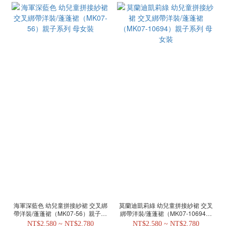
海軍深藍色 幼兒童拼接紗裙 交叉綁
莫蘭迪凱莉綠 幼兒童拼接紗裙 交叉
帶洋裝/蓬蓬裙（MK07-56）親子系
綁帶洋裝/蓬蓬裙（MK07-10694）
列 母女裝
親子系列 母女裝
NT$2,580 ~ NT$2,780
NT$2,580 ~ NT$2,780