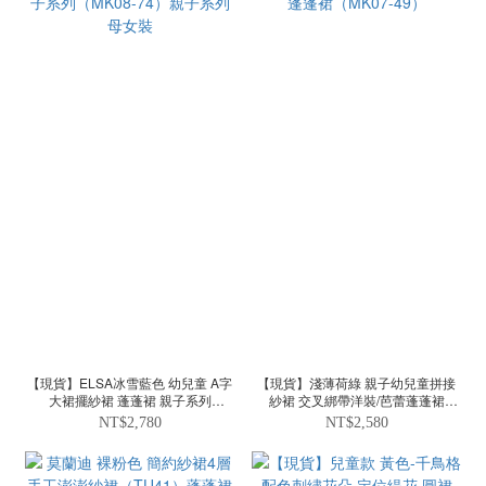
【現貨】ELSA冰雪藍色 幼兒童 A字
【現貨】淺薄荷綠 親子幼兒童拼接
大裙擺紗裙 蓬蓬裙 親子系列
紗裙 交叉綁帶洋裝/芭蕾蓬蓬裙
（MK08-74）親子系列 母女裝
（MK07-49）
NT$2,780
NT$2,580