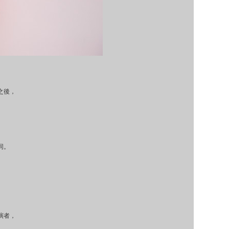
之後，
同。
演者，