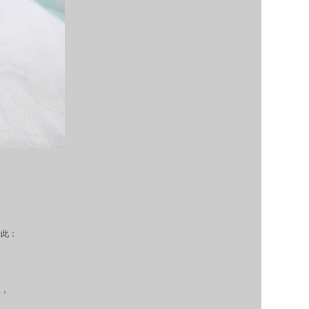
，
於此：
紅，