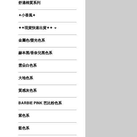
舒適棉質系列
✦小香風✦
✦✦現貨快速出貨✦✦
金屬色/螢光色系
赫本黑/香奈兒黑色系
雲朵白色系
大地色系
質感灰色系
BARBIE PINK 芭比粉色系
紫色系
藍色系