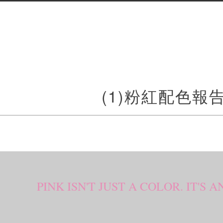
(1)粉紅配色報
PINK ISN'T JUST A COLOR. IT'S 