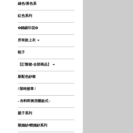
綠色/黃色系
紅色系列
✿錦緞印花✿
所有款上衣
鞋子
【訂製裙-全部商品】
新配色紗裙
/ 限時接單 /
- 布料即將用罄款式 -
親子系列
類婚紗/輕婚紗系列