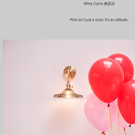
Miley Cyrus
總是說
Pink isn’t just a color. It’s an attitude.