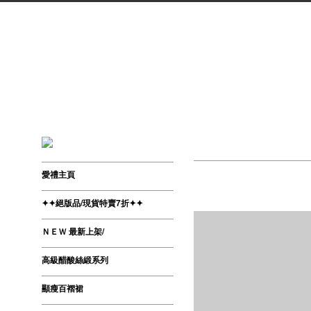
愛禮主頁
✦✦絕版品/現貨特賣7折✦✦
ＮＥＷ 最新上架/
高級醋酸絲緞系列
顯瘦百褶裙