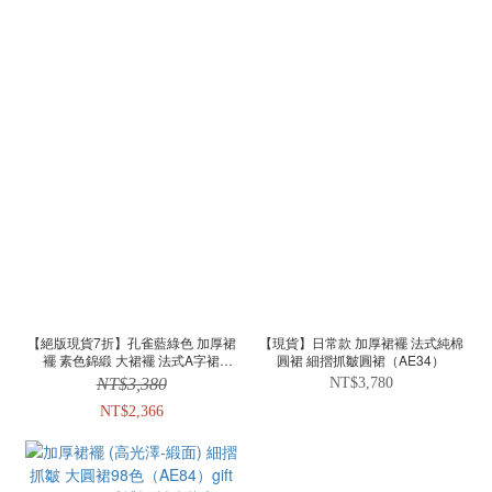
【絕版現貨7折】孔雀藍綠色 加厚裙
【現貨】日常款 加厚裙襬 法式純棉
襬 素色錦緞 大裙襬 法式A字裙
圓裙 細摺抓皺圓裙（AE34）
（AE85）
NT$3,380
NT$3,780
NT$2,366