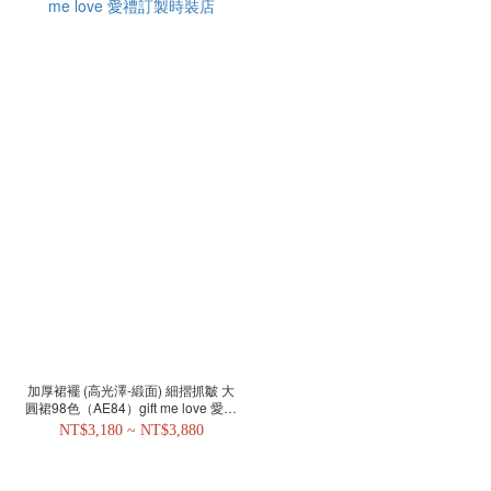
加厚裙襬 (高光澤-緞面) 細摺抓皺 大
圓裙98色（AE84）gift me love 愛禮
訂製時裝店
NT$3,180 ~ NT$3,880