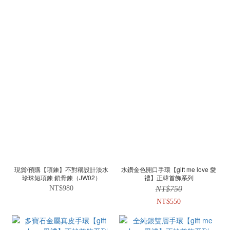
現貨/預購【項鍊】不對稱設計淡水
水鑽金色開口手環【gift me love 愛
珍珠短項鍊 鎖骨鍊（JW02）
禮】正韓首飾系列
NT$980
NT$750
NT$550