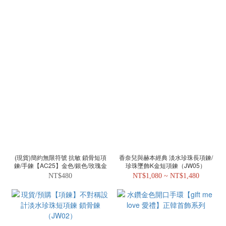
(現貨)簡約無限符號 抗敏 鎖骨短項
香奈兒與赫本經典 淡水珍珠長項鍊/
鍊/手鍊【AC25】金色/銀色/玫瑰金
珍珠墜飾K金短項鍊（JW05）
NT$480
NT$1,080 ~ NT$1,480