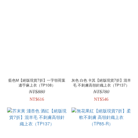
藍色M【絕版現貨7折】一字領荷葉
灰色 白色 卡其【絕版現貨7折】混羊
邊苧麻上衣（TP108）
毛 不刺膚高領針織上衣（TP137）
NT$880
NT$780
NT$616
NT$546