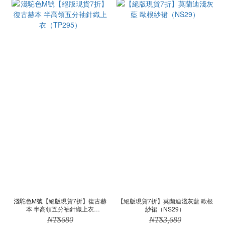
淺駝色M號【絕版現貨7折】復古赫
【絕版現貨7折】莫蘭迪淺灰藍 歐根
本 半高領五分袖針織上衣
紗裙（NS29）
（TP295）
NT$680
NT$3,680