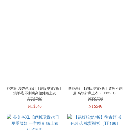
芥末黃 淺杏色 酒紅【絕版現貨7折】
無花果紅【絕版現貨7折】柔軟不刺
混羊毛 不刺膚高領針織上衣
膚 高領針織上衣（TP85-R）
（TP137）
NT$780
NT$780
NT$546
NT$546