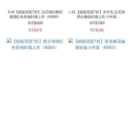
S-M【絕版現貨7折】法式簡約圓領
L-XL【絕版現貨7折】含羊毛 抗毛球
微酒紅色長袖針織上衣（NS66）
黑白條紋針織上衣 小外套
（TP379）
NT$680
NT$780
NT$476
NT$546