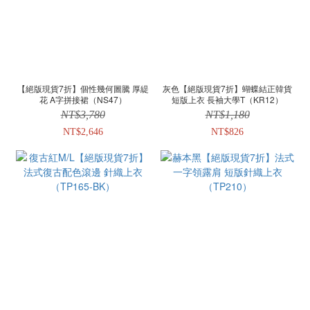
【絕版現貨7折】個性幾何圖騰 厚緹
灰色【絕版現貨7折】蝴蝶結正韓貨
花 A字拼接裙（NS47）
短版上衣 長袖大學T（KR12）
NT$3,780
NT$1,180
NT$2,646
NT$826