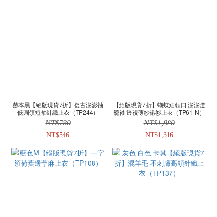
赫本黑【絕版現貨7折】復古澎澎袖
【絕版現貨7折】蝴蝶結領口 澎澎燈
低圓領短袖針織上衣（TP244）
籠袖 透視薄紗襯衫上衣（TP61-N）
NT$780
NT$1,880
NT$546
NT$1,316