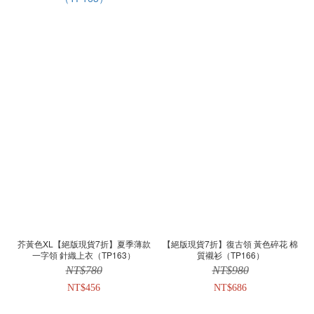
芥黃色XL【絕版現貨7折】夏季薄款
【絕版現貨7折】復古領 黃色碎花 棉
一字領 針織上衣（TP163）
質襯衫（TP166）
NT$780
NT$980
NT$456
NT$686