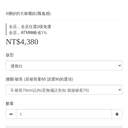
3層紗的大裙襬款(飄逸感)
全店，全店任選2樣免運
全店，ATM轉帳省1%
NT$4,380
版型
腰圍/裙長 (若裙長要85 請選90的選項)
數量