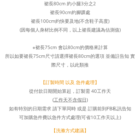
裙長80cm 約小腿3分之2
裙長90cm約腳踝處
裙長100cm約快要及地(不含鞋子高度)
(因每個人身材比例不同，以上裙長建議為估測值)
※裙長75cm 會以80cm的價格來計算
所以如要裙長75cm尺寸請選擇裙長80cm的選項 並備註告知 實
際尺寸，以此類推
【訂製時間 以及 急件處理】
從付款日期開始算起，訂製需 40工作天
工作天不含假日
(
)
FB私訊告知
如有特別的日期需求 請下單同時 或是 訂購前到
可加購急件費以急件方式處理(可省10工作天以上)
【洗滌方式建議】