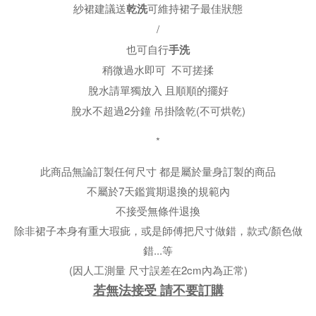
紗裙建議送
可維持裙子最佳狀態
乾洗
/
也可自行
手洗
稍微過水即可 不可搓揉
脫水請單獨放入 且順順的擺好
脫水不超過2分鐘 吊掛陰乾
(不可烘乾)
*
此商品無論訂製任何尺寸 都是屬於量身訂製的商品
不屬於7天鑑賞期退換的規範內
不接受無條件退換
除非裙子本身有重大瑕疵，或是師傅把尺寸做錯，款式/顏色做
錯...等
(因人工測量 尺寸誤差在2cm內為正常)
若無法接受 請不要訂購