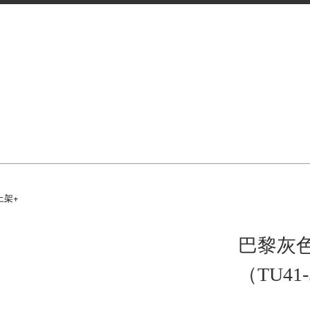
上架+
巴黎灰色
（TU41