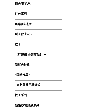
綠色/黃色系
紅色系列
✿錦緞印花✿
所有款上衣
鞋子
【訂製裙-全部商品】
新配色紗裙
/ 限時接單 /
- 布料即將用罄款式 -
親子系列
類婚紗/輕婚紗系列