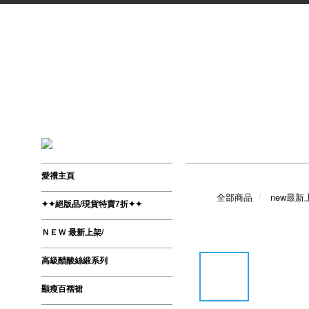
愛禮主頁
全部商品
new最新
✦✦絕版品/現貨特賣7折✦✦
ＮＥＷ 最新上架/
高級醋酸絲緞系列
顯瘦百褶裙