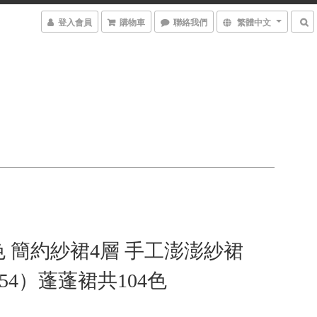
登入會員
購物車
聯絡我們
繁體中文
 簡約紗裙4層 手工澎澎紗裙
-54）蓬蓬裙共104色