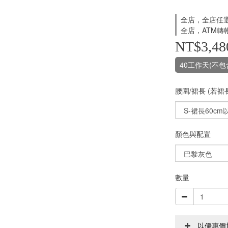
全店，全店任
全店，ATM轉
NT$3,48
40工作天(不包
腰圍/裙長 (若裙
顏色與配置
數量
以優惠價