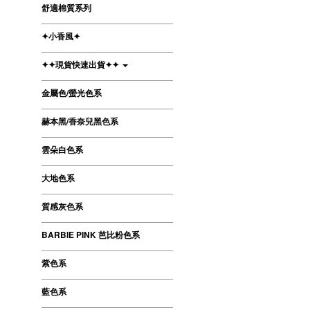
舒適棉質系列
✦小香風✦
✦✦現貨快速出貨✦✦
金屬色/螢光色系
赫本黑/香奈兒黑色系
雲朵白色系
大地色系
質感灰色系
BARBIE PINK 芭比粉色系
紫色系
藍色系