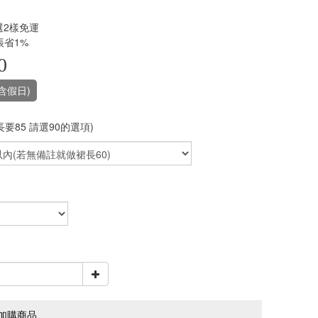
選2樣免運
帳省1%
0
含假日)
長要85 請選90的選項)
加購商品