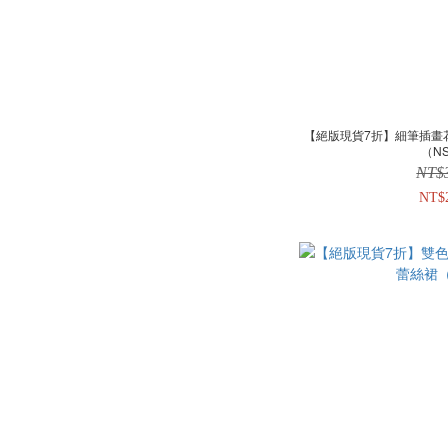
【絕版現貨7折】細筆插畫
（N
NT$
NT$