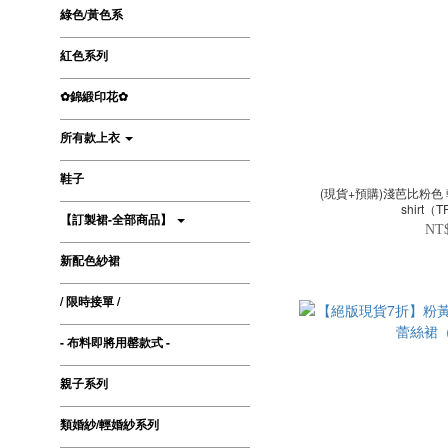
綠色/黃色系
紅色系列
✿錦緞印花✿
所有款上衣
鞋子
(現貨+預購)淺芭比粉色
shirt（
【訂製裙-全部商品】
NT
新配色紗裙
/ 限時接單 /
- 布料即將用罄款式 -
親子系列
類婚紗/輕婚紗系列