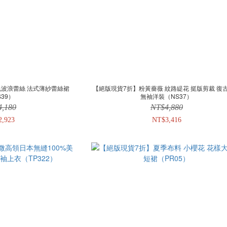
色波浪蕾絲 法式薄紗蕾絲裙
【絕版現貨7折】粉黃薔薇 紋路緹花 挺版剪裁 復
S39）
無袖洋裝（NS37）
4,180
NT$4,880
2,923
NT$3,416