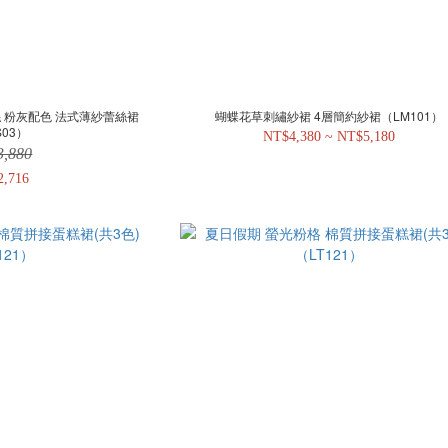
 粉灰配色 法式薄紗蕾絲裙
蝴蝶花草刺繡紗裙 4層簡約紗裙（LM101）
S03）
NT$4,380 ~ NT$5,180
3,880
2,716