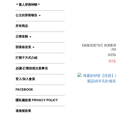
＊素人穿搭特輯＊
公主的穿搭報告
所有商品
正韓首飾
【絕版現貨7折】粉黃配
部落格首頁
（N
NT$
打褶子方式介紹
NT$
必讀-訂製前後注意事項
登入/加入會員
FACEBOOK
隱私權政策 PRIVACY POLICY
退換貨政策