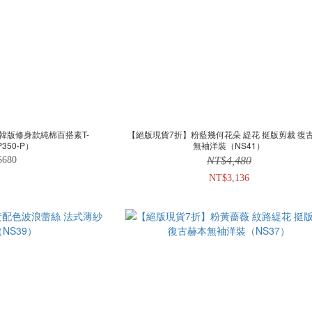
 韓版修身款純棉百搭素T-
【絕版現貨7折】粉藍幾何花朵 緹花 挺版剪裁 復
TP350-P）
無袖洋裝（NS41）
$680
NT$4,480
NT$3,136