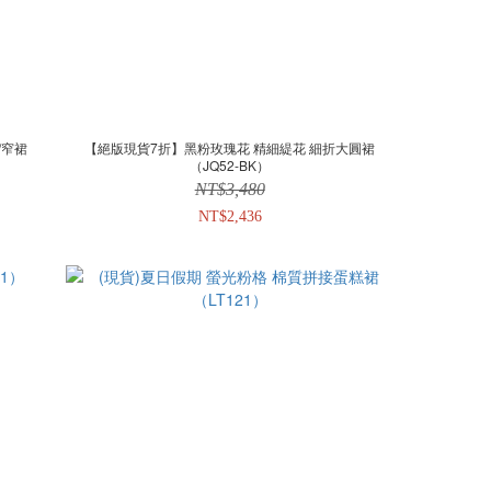
/窄裙
【絕版現貨7折】黑粉玫瑰花 精細緹花 細折大圓裙
（JQ52-BK）
NT$3,480
NT$2,436