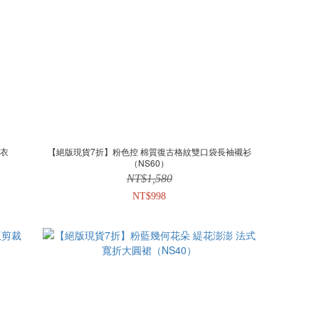
上衣
【絕版現貨7折】粉色控 棉質復古格紋雙口袋長袖襯衫
（NS60）
NT$1,580
NT$998