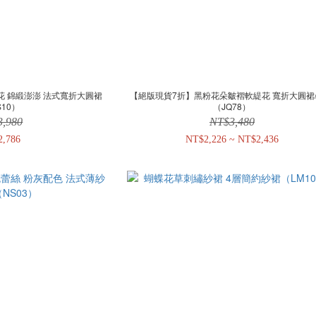
花 錦緞澎澎 法式寬折大圓裙
【絕版現貨7折】黑粉花朵皺褶軟緹花 寬折大圓裙
S10）
（JQ78）
3,980
NT$3,480
2,786
NT$2,226 ~ NT$2,436