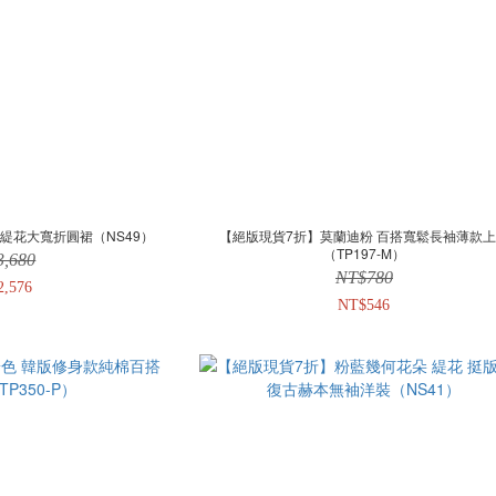
緹花大寬折圓裙（NS49）
【絕版現貨7折】莫蘭迪粉 百搭寬鬆長袖薄款
（TP197-M）
3,680
NT$780
2,576
NT$546