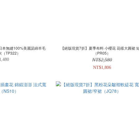
日本無縫100%美麗諾綿羊毛
【絕版現貨7折】夏季布料 小櫻花 花樣大圓裙 
（TP322）
（PR05）
1,480
NT$2,580
NT$1,806