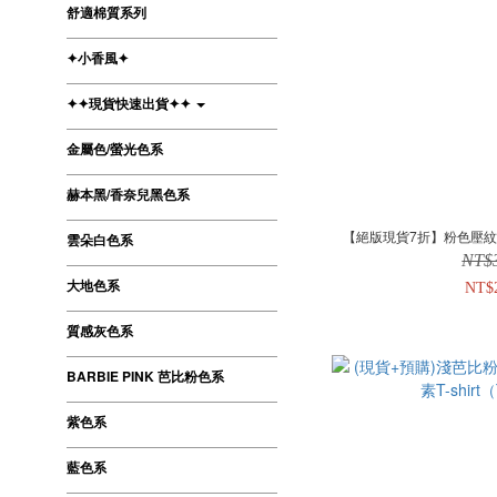
舒適棉質系列
✦小香風✦
✦✦現貨快速出貨✦✦
金屬色/螢光色系
赫本黑/香奈兒黑色系
【絕版現貨7折】粉色壓紋
雲朵白色系
NT$
大地色系
NT$
質感灰色系
BARBIE PINK 芭比粉色系
紫色系
藍色系