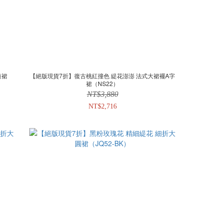
短裙
【絕版現貨7折】復古桃紅撞色 緹花澎澎 法式大裙襬A字
裙（NS22）
NT$3,880
NT$2,716