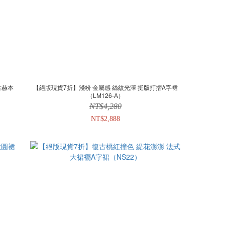
古赫本
【絕版現貨7折】淺粉 金屬感 絲紋光澤 挺版打摺A字裙
（LM126-A）
NT$4,280
NT$2,888