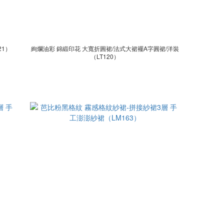
21）
絢爛油彩 錦緞印花 大寬折圓裙/法式大裙襬A字圓裙/洋裝
（LT120）