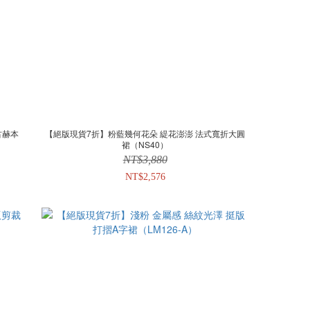
古赫本
【絕版現貨7折】粉藍幾何花朵 緹花澎澎 法式寬折大圓
裙（NS40）
NT$3,880
NT$2,576