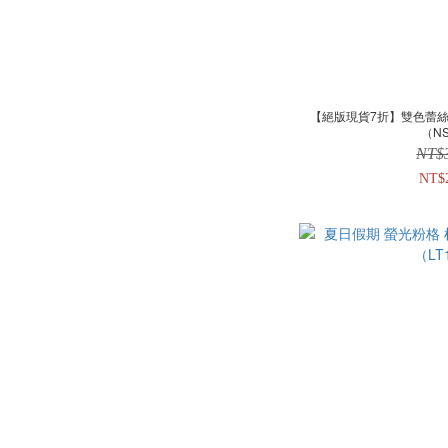
【絕版現貨7折】雙色蕾絲
（N
NT$
NT$