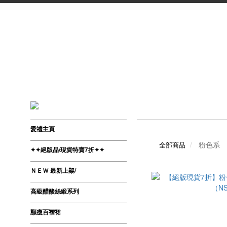
愛禮主頁
粉色系
全部商品
✦✦絕版品/現貨特賣7折✦✦
ＮＥＷ 最新上架/
高級醋酸絲緞系列
顯瘦百褶裙