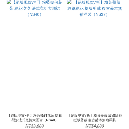
【絕版現貨7折】粉藍幾何花朵 緹花
【絕版現貨7折】粉黃薔薇 紋路緹花
澎澎 法式寬折大圓裙（NS40）
挺版剪裁 復古赫本無袖洋裝
（NS37）
NT$3,880
NT$4,880