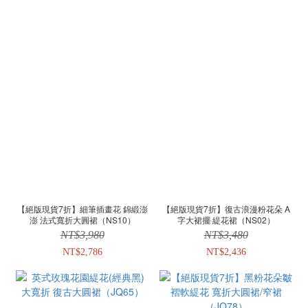
【絕版現貨7折】細筆插畫花 錦緞澎
【絕版現貨7折】復古浪漫粉花朵 A
澎 法式寬折大圓裙（NS10）
字大裙擺 緹花裙（NS02）
NT$3,980
NT$3,480
NT$2,786
NT$2,436