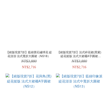
【絕版現貨7折】藍綠寶石繡球花 緹
【絕版現貨7折】法式碎花裙(黑紫)
花澎澎 法式寬折大圓裙（NS18）
緹花挺版 法式大裙襬A字圓裙
（NS16）
NT$3,880
NT$3,880
NT$2,716
NT$2,716