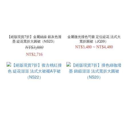
【絕版現貨7折】金屬絲線 銀灰色潑
金屬微光撞色芍藥 定位緹花 法式大
墨 緹花寬折大圓裙（NS23）
寬折圓裙（JQ39）
NT$3,880
NT$3,480 ~ NT$4,480
NT$2,716