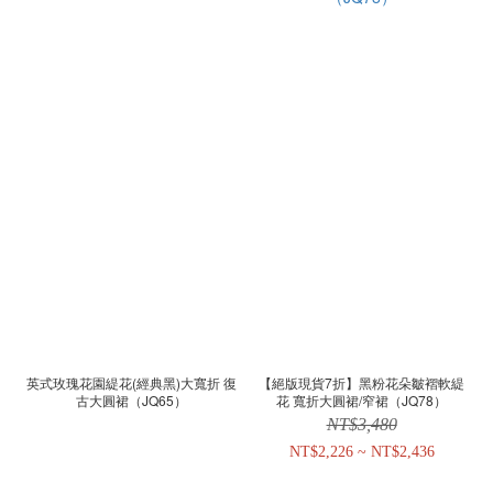
英式玫瑰花園緹花(經典黑)大寬折 復
【絕版現貨7折】黑粉花朵皺褶軟緹
古大圓裙（JQ65）
花 寬折大圓裙/窄裙（JQ78）
NT$3,480
NT$2,226 ~ NT$2,436