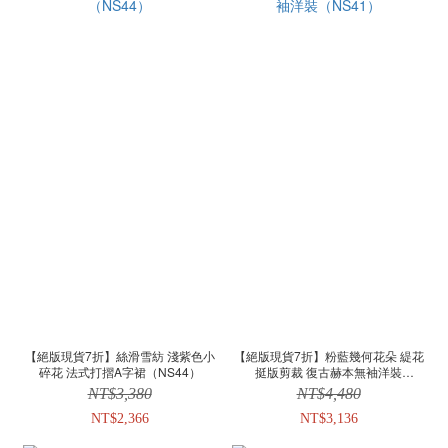
【絕版現貨7折】絲滑雪紡 淺紫色小
【絕版現貨7折】粉藍幾何花朵 緹花
碎花 法式打摺A字裙（NS44）
挺版剪裁 復古赫本無袖洋裝
（NS41）
NT$3,380
NT$4,480
NT$2,366
NT$3,136