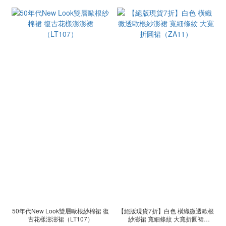
50年代New Look雙層歐根紗棉裙 復
【絕版現貨7折】白色 橫織微透歐根
古花樣澎澎裙（LT107）
紗澎裙 寬細條紋 大寬折圓裙