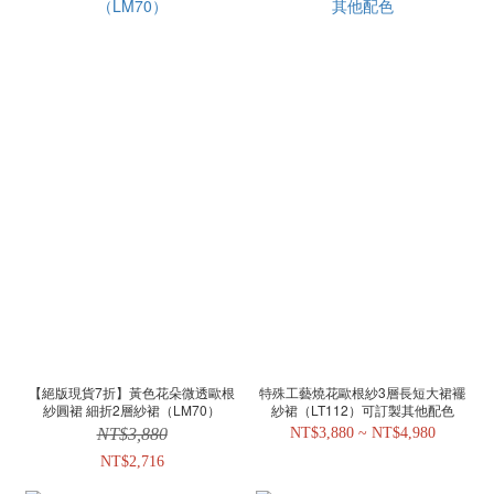
【絕版現貨7折】黃色花朵微透歐根
特殊工藝燒花歐根紗3層長短大裙襬
紗圓裙 細折2層紗裙（LM70）
紗裙（LT112）可訂製其他配色
NT$3,880
NT$3,880 ~ NT$4,980
NT$2,716