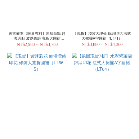
復古赫本【限量布料】黑底白點 經
【現貨】淺紫大理菊 錦緞印花 法式
典圓點 波點錦緞 寬折大圓裙
大裙襬A字圓裙（LT71）
（AE41）
NT$2,980 ~ NT$3,780
NT$3,880 ~ NT$4,360