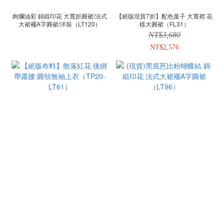
絢爛油彩 錦緞印花 大寬折圓裙/法式
【絕版現貨7折】配色葉子 大寬褶 花
大裙襬A字圓裙/洋裝（LT120）
樣大圓裙（FL31）
NT$3,680
NT$2,576