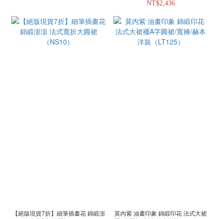
NT$2,436
【絕版現貨7折】細筆插畫花 錦緞澎
莫內紫 油畫印象 錦緞印花 法式大裙