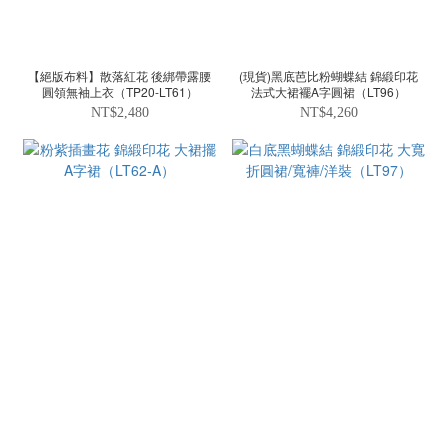
【絕版布料】散落紅花 後綁帶露腰
(現貨)黑底芭比粉蝴蝶結 錦緞印花
圓領無袖上衣（TP20-LT61）
法式大裙襬A字圓裙（LT96）
NT$2,480
NT$4,260