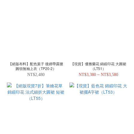
【絕版布料】配色葉子 後綁帶露腰
【現貨】優雅蘭花 錦緞印花 大圓裙
圓領無袖上衣（TP20-2）
（LT51）
NT$2,480
NT$3,380 ~ NT$3,580