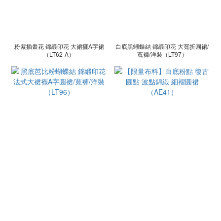
粉紫插畫花 錦緞印花 大裙擺A字裙
白底黑蝴蝶結 錦緞印花 大寬折圓裙/
（LT62-A）
寬褲/洋裝（LT97）