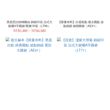
黑底芭比粉蝴蝶結 錦緞印花 法式大
【限量布料】白底粉點 復古圓點 波
裙襬A字圓裙/寬褲/洋裝（LT96）
點錦緞 細褶圓裙（AE41）
NT$3,480 ~ NT$4,680