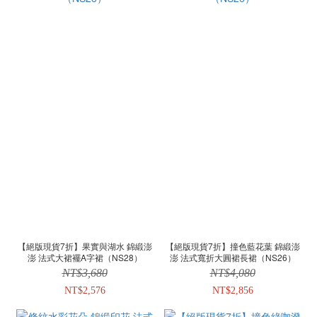
【絕版現貨7折】果實與湖水 錦緞澎
【絕版現貨7折】撞色藍花葉 錦緞澎
澎 法式大裙襬A字裙（NS28）
澎 法式寬折大圓裙長裙（NS26）
NT$3,680
NT$4,080
NT$2,576
NT$2,856