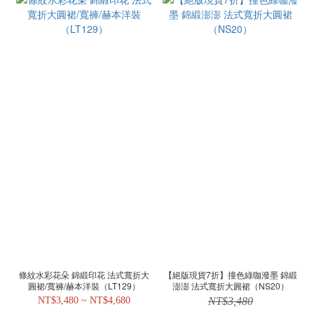
條紋水彩花朵 錦緞印花 法式寬折大
【絕版現貨7折】撞色綠咖潑墨 錦緞
圓裙/寬褲/赫本洋裝（LT129）
澎澎 法式寬折大圓裙（NS20）
NT$3,480 ~ NT$4,680
NT$3,480