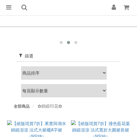
篩選
✿錦緞印花✿
全部商品