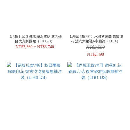
【現貨】紫迷彩花 絲滑雪紡印花 修
【絕版現貨7折】水彩紫羅蘭 錦緞印
飾大寬折圓裙（LT66-S）
花 法式大裙襬A字圓裙（LT64）
NT$3,360 ~ NT$3,740
NT$3,580
NT$2,498