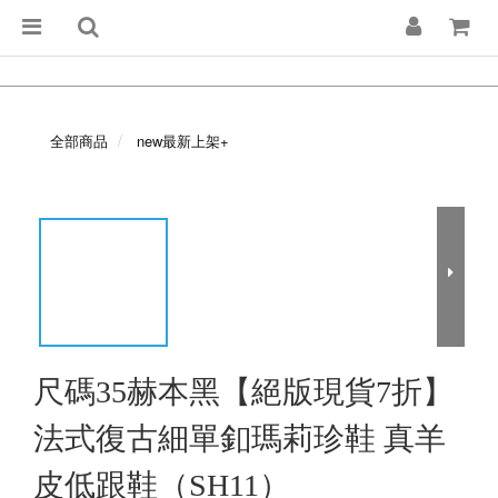
全部商品
new最新上架+
尺碼35赫本黑【絕版現貨7折】
法式復古細單釦瑪莉珍鞋 真羊
皮低跟鞋（SH11）