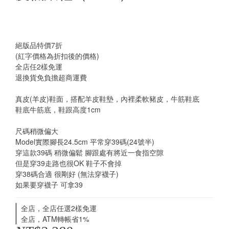
絕版品特價7折
(紅字價格為折扣後的價格)
全店任2樣免運
退換貨免負擔超商運費
真皮(羊皮)鞋面，搭配羊皮鞋墊，內裡柔軟豬皮，牛筋鞋底
鞋底牛筋底，鞋跟高度1cm
尺碼稍微偏大
Model實際腳長24.5cm 平常穿39碼(24號半)
穿這款39碼 稍微偏鬆 腳跟處有將近一食指空隙
但是穿39走路也很OK 鞋子不會掉
穿38碼合適 很剛好 (無法穿襪子)
如果要穿襪子 可拿39
全店，全店任選2樣免運
全店，ATM轉帳省1%