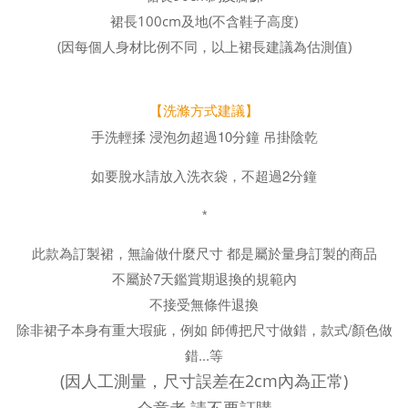
裙長100cm及地(不含鞋子高度)
(因每個人身材比例不同，以上裙長建議為估測值)
【洗滌方式建議】
手洗輕揉 浸泡勿超過10分鐘 吊掛陰乾
如要脫水請放入洗衣袋，不超過2分鐘
*
此款為訂製裙，無論做什麼尺寸 都是屬於量身訂製的商品
不屬於7天鑑賞期退換的規範內
不接受無條件退換
除非裙子本身有重大瑕疵，例如 師傅把尺寸做錯，款式/顏色做
錯...等
(因人工測量，尺寸誤差在2cm內為正常)
介意者 請不要訂購