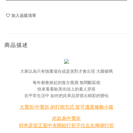
加入追蹤清單
商品描述
大家以為只有慎重場合或是派對才會出現 大圓裙嗎
每年都會掀起的復古風潮 無間斷延燒
快來看看歐美街頭上的素人穿搭
在平常生活中 如何把此單品穿搭出精彩的變化
大寬折/中寬折 的打褶方式 皆可適度修飾小腹
此款為中寬折
特色是從正面中央開始打折子往左右兩側打折