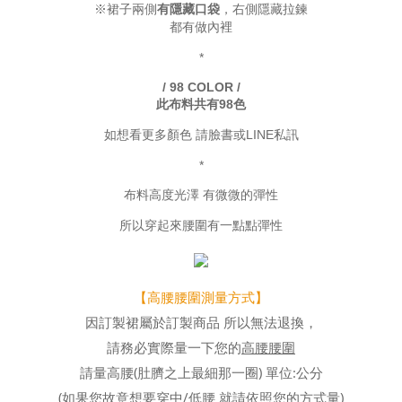
有隱藏口袋
※裙子兩側
，右側隱藏拉鍊
都有做內裡
*
/ 98 COLOR /
此布料共有98色
如想看更多顏色 請臉書或LINE私訊
*
布料高度光澤 有微微的彈性
所以穿起來腰圍有一點點彈性
【高腰腰圍測量方式】
因訂製裙屬於訂製商品 所以無法退換，
高腰腰圍
請務必實際量一下您的
請量高腰(肚臍之上最細那一圈) 單位:公分
(如果您故意想要穿中/低腰 就請依照您的方式量)