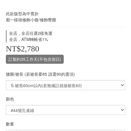
此款版型為中寬折
都一樣很修飾小腹/修飾臀圍
全店，全店任選2樣免運
全店，ATM轉帳省1%
NT$2,780
訂製約35工作天(不包含假日)
腰圍/裙長 (若裙長要85 請選90的選項)
顏色
數量