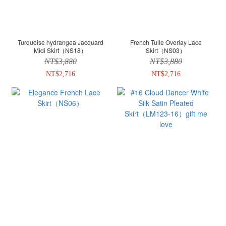
Turquoise hydrangea Jacquard
French Tulle Overlay Lace
Midi Skirt（NS18）
Skirt（NS03）
NT$3,880
NT$3,880
NT$2,716
NT$2,716