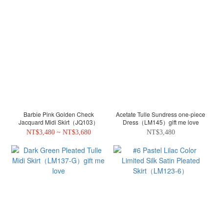
Barbie Pink Golden Check
Acetate Tulle Sundress one-piece
Jacquard Midi Skirt（JQ103）
Dress（LM145）gift me love
NT$3,480 ~ NT$3,680
NT$3,480