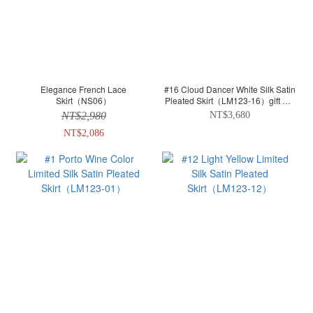
Elegance French Lace
#16 Cloud Dancer White Silk Satin
Skirt（NS06）
Pleated Skirt（LM123-16）gift me
love
NT$2,980
NT$3,680
NT$2,086