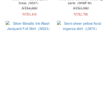
Dress（NS37）
pants（SKWP-W）
NT$4,880
NT$3,980
NT$3,416
NT$2,786