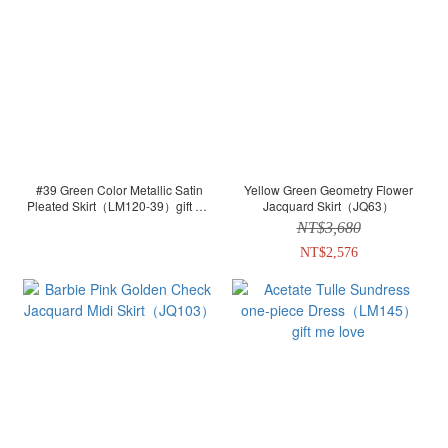
#39 Green Color Metallic Satin
Yellow Green Geometry Flower
Pleated Skirt（LM120-39）gift me
Jacquard Skirt（JQ63）
love
NT$3,680
NT$2,576