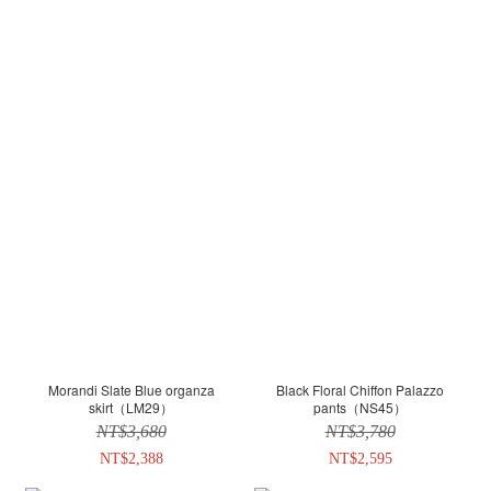
Morandi Slate Blue organza
Black Floral Chiffon Palazzo
skirt（LM29）
pants（NS45）
NT$3,680
NT$3,780
NT$2,388
NT$2,595