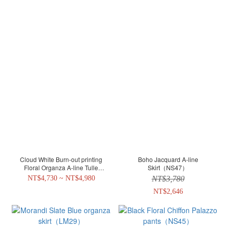
Cloud White Burn-out printing
Boho Jacquard A-line
Floral Organza A-line Tulle
Skirt（NS47）
Skirt（LT112）
NT$4,730 ~ NT$4,980
NT$3,780
NT$2,646