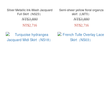
Silver Metallic Ink-Wash Jacquard
Semi-sheer yellow floral organza
Full Skirt（NS23）
skirt（LM70）
NT$3,880
NT$3,880
NT$2,716
NT$2,716