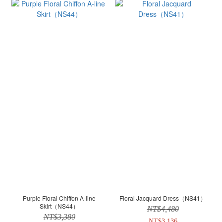
Purple Floral Chiffon A-line
Floral Jacquard Dress（NS41）
Skirt（NS44）
NT$4,480
NT$3,380
NT$3,136