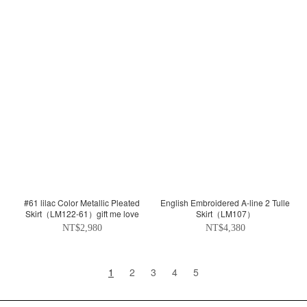
#61 lilac Color Metallic Pleated
English Embroidered A-line 2 Tulle
Skirt（LM122-61）gift me love
Skirt（LM107）
NT$2,980
NT$4,380
1
2
3
4
5