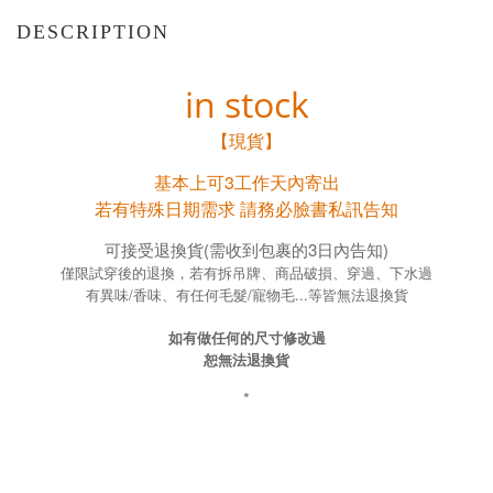
DESCRIPTION
in stock
【現貨】
基本上可3工作天內寄出
若有特殊日期需求 請務必臉書私訊告知
可接受退換貨(需收到包裹的3日內告知)
僅限試穿後的退換，若有拆吊牌、商品破損、穿過、下水過
有異味/香味、有任何毛髮/寵物毛...等皆無法退換貨
如有做任何的尺寸修改過
恕無法退換貨
*