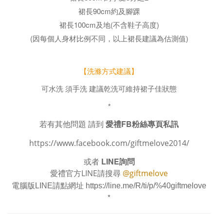
裙長90cm約及腳踝
裙長100cm及地(不含鞋子高度)
(因每個人身材比例不同，以上裙長建議為估測值)
【洗滌方式建議】
可水洗 須手洗 建議乾洗可維持裙子佳狀態
*
若有其他問題 請到
愛禮FB粉絲專頁私訊
https://www.facebook.com/giftmelove2014/
或者
LINE詢問
愛禮官方LINE請搜尋
@giftmelove
電腦版LINE請點網址
https://line.me/R/ti/p/%40giftmelove
*