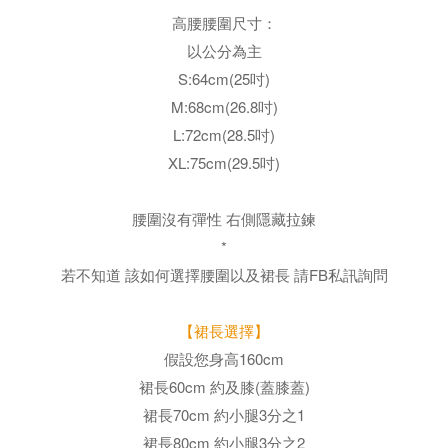
高腰腰圍尺寸：
以公分為主
S:64cm(25吋)
M:68cm(26.8吋)
L:72cm(28.5吋)
XL:75cm(29.5吋)
腰圍沒有彈性 右側隱藏拉鍊
*
若不知道 該如何選擇腰圍以及裙長
請FB私訊詢問
【裙長選擇】
假設您身高160cm
裙長60cm 約及膝(蓋膝蓋)
裙長70cm 約小腿3分之1
裙長80cm 約小腿3分之2