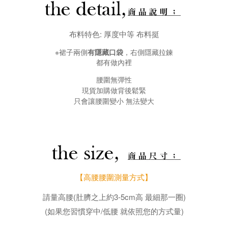
布料特色: 厚度中等 布料挺
※裙子兩側
有隱藏口袋
，右側隱藏拉鍊
都有做內裡
腰圍無彈性
現貨加購做背後鬆緊
只會讓腰圍變小 無法變大
【高腰腰圍測量方式】
請量高腰(肚臍之上約3-5cm高 最細那一圈)
(如果您習慣穿中/低腰 就依照您的方式量)