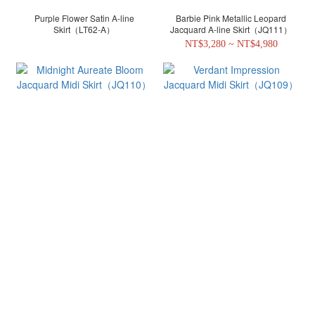
Purple Flower Satin A-line
Barbie Pink Metallic Leopard
Skirt（LT62-A）
Jacquard A-line Skirt（JQ111）
NT$3,280 ~ NT$4,980