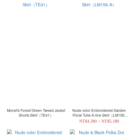
Monet's Forest Green Tweed Jacket
Nude color Embroidered Garden
Shorts Skirt（TE41）
Floral Tulle A-line Skirt（LM156-
A）
NT$4,380 ~ NT$5,180