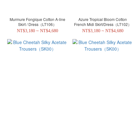
Murmure Fongique Cotton A-line
Azure Tropical Bloom Cotton
Skirt / Dress（LT106）
French Midi Skirt/Dress（LT102）
NT$3,180 ~ NT$4,680
NT$3,180 ~ NT$4,680