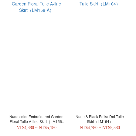
Nude color Embroidered Garden
Nude & Black Polka Dot Tulle
Floral Tulle A-line Skirt（LM156-
Skirt（LM164）
A）
NT$4,380 ~ NT$5,180
NT$4,780 ~ NT$5,380