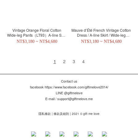
Vintage Orange Floral Cotton
Mauve d’Été French Vintage Cotton
Wide-leg Pants（LT93）A-line Skirt
Dress / A-line Skirt / Wide-leg
/ Dress
Pants（LT94）
NT$3,180 ~ NT$4,680
NT$3,180 ~ NT$4,680
1
2
3
4
Contact us
facebook https://www.facebook.com/giftmelove2014/
LINE @giftmelove
E-mail / support@giftmelove.me
隱私條款 | 條款及細則 | 2021 © gift me love