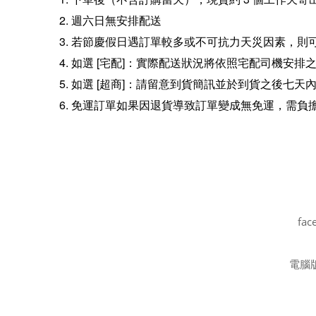
週六日無安排配送
若節慶假日遇訂單較多或不可抗力天災因素，則
如選 [宅配]：實際配送狀況將依照宅配司機安排
如選 [超商]：請留意到貨簡訊並於到貨之後七
免運訂單如果因退貨導致訂單變成無免運，需負
fac
電腦