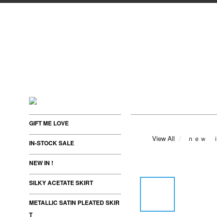
GIFT ME LOVE
View All
ｎｅｗ 
IN-STOCK SALE
NEW IN !
SILKY ACETATE SKIRT
METALLIC SATIN PLEATED SKIR
T