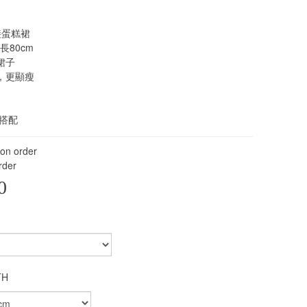
接蛋糕裙
裙長80cm
裙子
，更顯瘦
搭配
 on order
rder
0
TH