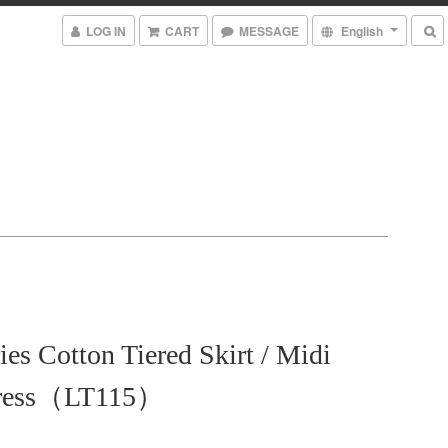
LOG IN
CART
MESSAGE
English
ies Cotton Tiered Skirt / Midi
 Dress（LT115）