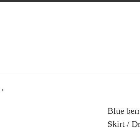
ｉｎ
Blue berr
Skirt /