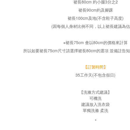
裙長80cm 約小腿3分之2
裙長90cm約及腳踝
裙長100cm及地(不含鞋子高度)
(因每個人身材比例不同，以上裙長建議為估
※裙長75cm 會以80cm的價格來計算
所以如要裙長75cm尺寸請選擇裙長80cm的選項 並備註告
【訂製時間】
35工作天(不包含假日)
【洗滌方式建議】
可機洗
建議放入洗衣袋
單獨洗滌 柔洗
*