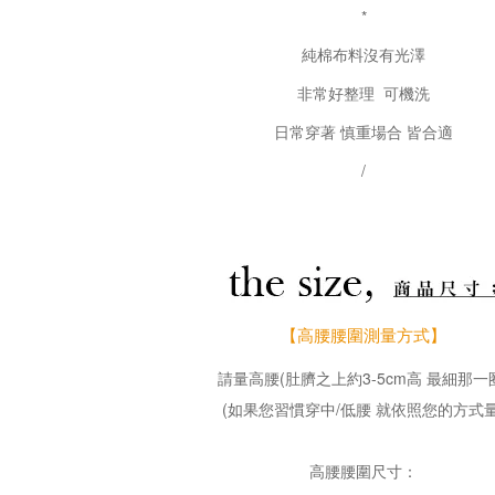
*
純棉布料沒有光澤
非常好整理 可機洗
日常穿著 慎重場合 皆合適
/
【高腰腰圍測量方式】
請量高腰(肚臍之上約3-5cm高 最細那一
(如果您習慣穿中/低腰 就依照您的方式量
高腰腰圍尺寸：