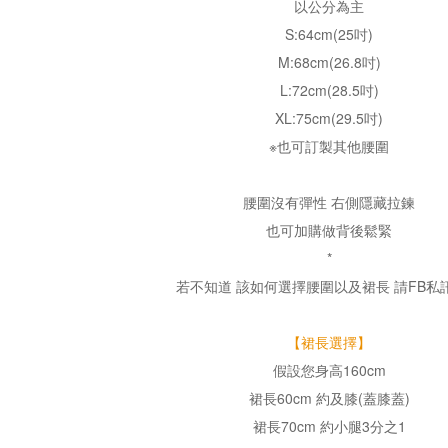
以公分為主
S:64cm(25吋)
M:68cm(26.8吋)
L:72cm(28.5吋)
XL:75cm(29.5吋)
※也可訂製其他腰圍
腰圍沒有彈性 右側隱藏拉鍊
也可加購做背後鬆緊
*
若不知道 該如何選擇腰圍以及裙長
請FB私
【裙長選擇】
假設您身高160cm
裙長60cm 約及膝(蓋膝蓋)
裙長70cm 約小腿3分之1