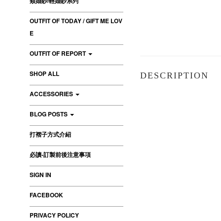
類婚紗/輕婚紗系列
OUTFIT OF TODAY / GIFT ME LOV
E
OUTFIT OF REPORT
SHOP ALL
DESCRIPTION
ACCESSORIES
BLOG POSTS
打褶子方式介紹
必讀-訂製前後注意事項
SIGN IN
FACEBOOK
PRIVACY POLICY