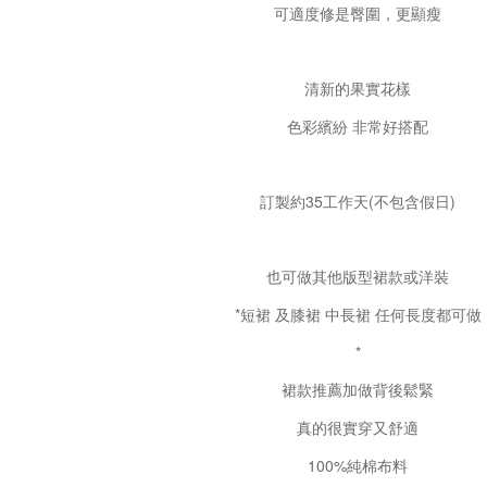
可適度修是臀圍，更顯瘦
清新的果實花樣
色彩繽紛 非常好搭配
訂製約35工作天(不包含假日)
也可做其他版型裙款或洋裝
*短裙 及膝裙 中長裙 任何長度都可做
*
裙款推薦加做背後鬆緊
真的很實穿又舒適
100%純棉布料