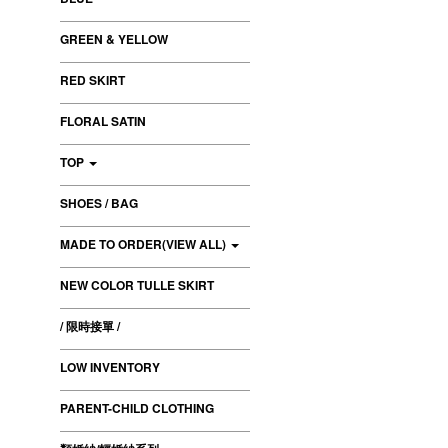
GREEN & YELLOW
RED SKIRT
FLORAL SATIN
TOP
SHOES / BAG
MADE TO ORDER(VIEW ALL)
NEW COLOR TULLE SKIRT
/ 限時接單 /
LOW INVENTORY
PARENT-CHILD CLOTHING