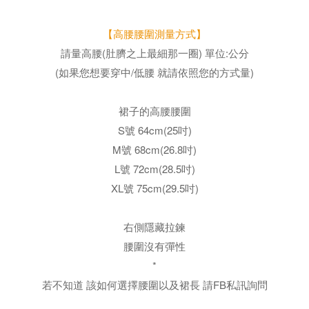
【高腰腰圍測量方式】
請量高腰(肚臍之上最細那一圈) 單位:公分
(如果您想要穿中/低腰 就請依照您的方式量)
裙子的高腰腰圍
S號 64cm(25吋)
M號 68cm(26.8吋)
L號 72cm(28.5吋)
XL號 75cm(29.5吋)
右側隱藏拉鍊
腰圍沒有彈性
*
若不知道 該如何選擇腰圍以及裙長
請FB私訊詢問