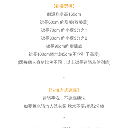
【裙長選擇】
假設您身高160cm
裙長60cm 約及膝(蓋膝蓋)
裙長70cm 約小腿3分之1
裙長80cm 約小腿3分之2
裙長90cm約腳踝處
裙長100cm離地約5cm(不含鞋子高度)
(因每個人身材比例不同，以上裙長建議為估測值)
*
【洗滌方式建議】
建議手洗，不建議機洗
如要脫水請放入洗衣袋 脫水不要超過2分鐘
*