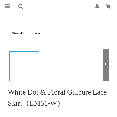
View All
ｎｅｗ ｉｎ
White Dot & Floral Guipure Lace
Skirt（LM51-W）