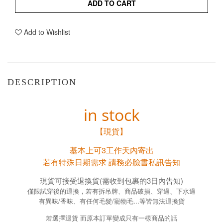
ADD TO CART
Add to Wishlist
DESCRIPTION
in stock
【現貨】
基本上可3工作天內寄出
若有特殊日期需求 請務必臉書私訊告知
現貨可接受退換貨(需收到包裹的3日內告知)
僅限試穿後的退換，若有拆吊牌、商品破損、穿過、下水過
有異味/香味、有任何毛髮/寵物毛...等皆無法退換貨
若選擇退貨 而原本訂單變成只有一樣商品的話