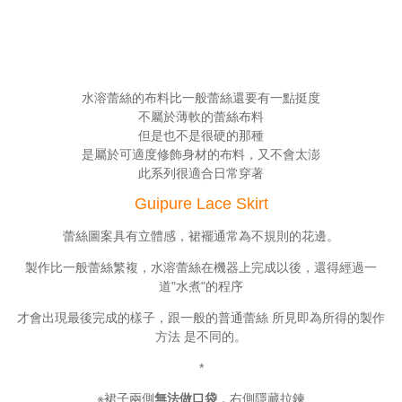
水溶蕾絲的布料比一般蕾絲還要有一點挺度
不屬於薄軟的蕾絲布料
但是也不是很硬的那種
是屬於可適度修飾身材的布料，又不會太澎
此系列很適合日常穿著
Guipure Lace
Skirt
蕾絲圖案具有立體感，裙襬通常為不規則的花邊。
製作比一般蕾絲繁複，水溶蕾絲在機器上完成以後，還得經過一
道"水煮"的程序
才會出現最後完成的樣子，跟一般的普通蕾絲 所見即為所得的製作
方法 是不同的。
*
※裙子兩側
無法做口袋
，右側隱藏拉鍊