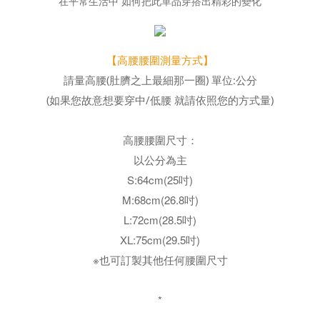
在平常生活中 如何把此單品穿搭出精彩的變化
【高腰腰圍測量方式】
請量高腰(肚臍之上最細那一圈) 單位:公分
(如果您故意想要穿中/低腰 就請依照您的方式量)
高腰腰圍尺寸：
以公分為主
S:64cm(25吋)
M:68cm(26.8吋)
L:72cm(28.5吋)
XL:75cm(29.5吋)
※也可訂製其他任何腰圍尺寸
*