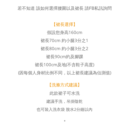
若不知道 該如何選擇腰圍以及裙長
請FB私訊詢問
【裙長選擇】
假設您身高160cm
裙長70cm 約小腿3分之1
裙長80cm 約小腿3分之2
裙長90cm約及腳踝
裙長100cm及地(不含鞋子高度)
(因每個人身材比例不同，以上裙長建議為估測值)
【洗滌方式建議】
此款裙子可水洗
建議手洗，吊掛陰乾
也可裝入洗衣袋 脫水2分鐘以內
*