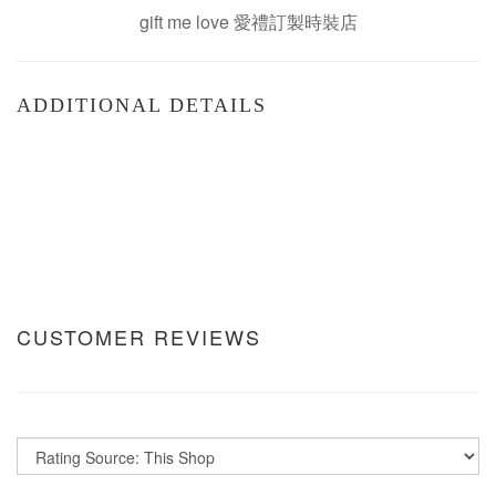
gift me love 愛禮訂製時裝店
ADDITIONAL DETAILS
CUSTOMER REVIEWS