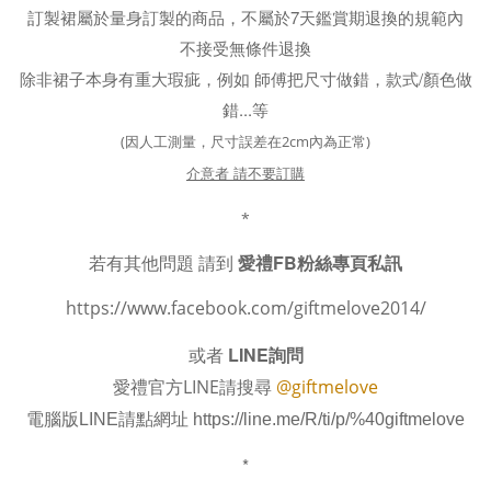
訂製裙屬於量身訂製的商品，不屬於7天鑑賞期退換的規範內
不接受無條件退換
除非裙子本身有重大瑕疵，例如 師傅把尺寸做錯，款式/顏色做
錯...等
(因人工測量，尺寸誤差在2cm內為正常)
介意者 請不要訂購
*
若有其他問題 請到
愛禮FB粉絲專頁私訊
https://www.facebook.com/giftmelove2014/
或者
LINE詢問
愛禮官方LINE請搜尋
@giftmelove
電腦版LINE請點網址
https://line.me/R/ti/p/%40giftmelove
*