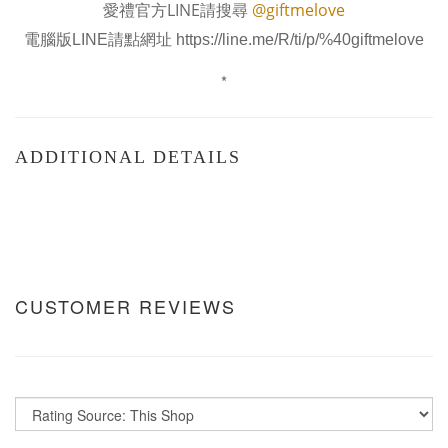
愛禮官方LINE請搜尋
@giftmelove
電腦版LINE請點網址
https://line.me/R/ti/p/%40giftmelove
*
ADDITIONAL DETAILS
CUSTOMER REVIEWS