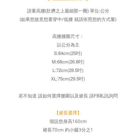
請量高腰(肚臍之上最細那一圈) 單位:公分
(如果您故意想要穿中/低腰 就請依照您的方式量)
高腰腰圍尺寸：
以公分為主
S:64cm(25吋)
M:68cm(26.8吋)
L:72cm(28.5吋)
XL:75cm(29.5吋)
若不知道 該如何選擇腰圍以及裙長
請FB私訊詢問
【裙長選擇】
假設您身高160cm
裙長70cm 約小腿3分之1