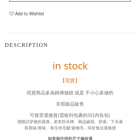
Add to Wishlist
DESCRIPTION
in stock
【現貨】
現貨商品多為師傅做錯 或是 不小心多做的
非瑕疵品販售
可接受退換貨(需收到包裹的3日內告知)
僅限試穿後的退換，若有拆吊牌、商品破損、穿過、下水過
有異味/香味、有任何毛髮/寵物毛...等皆無法退換貨
如有做任何的尺寸修改過