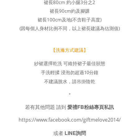
裙長80cm 約小腿3分之2
裙長90cm約及腳踝
裙長100cm及地(不含鞋子高度)
(因每個人身材比例不同，以上裙長建議為估測值)
【洗滌方式建議】
紗裙選擇乾洗 可維持裙子最佳狀態
手洗輕揉 浸泡勿超過10分鐘
不建議脫水，請吊掛陰乾
*
若有其他問題 請到
愛禮FB粉絲專頁私訊
https://www.facebook.com/giftmelove2014/
或者
LINE詢問