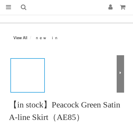
View All
ｎｅｗ ｉｎ
【in stock】Peacock Green Satin
A-line Skirt（AE85）